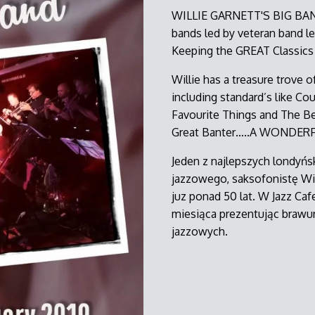
WILLIE GARNETT'S BIG BAND.
bands led by veteran band l
Keeping the GREAT Classics 
Willie has a treasure trove 
including standard’s like Co
Favourite Things and The B
Great Banter…..A WONDE
Jeden z najlepszych londyń
jazzowego, saksofonistę Wil
juz ponad 50 lat. W Jazz Ca
miesiąca prezentując braw
jazzowych.