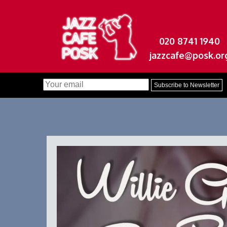
020 8741 1940
jazzcafe@posk.or