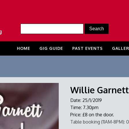
g
HOME
GIG GUIDE
PAST EVENTS
GALLER
Willie Garnet
Date:
25/1/2019
Time:
7.30pm
Price:
£8 on the door.
Table booking (11AM-8PM):
0