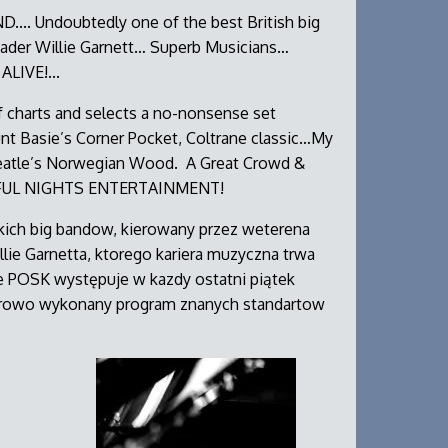
... Undoubtedly one of the best British big
eader Willie Garnett… Superb Musicians…
ALIVE!...
of charts and selects a no-nonsense set
unt Basie’s Corner Pocket, Coltrane classic…My
eatle’s Norwegian Wood. A Great Crowd &
RFUL NIGHTS ENTERTAINMENT!
skich big bandow, kierowany przez weterena
lie Garnetta, ktorego kariera muzyczna trwa
fe POSK występuje w kazdy ostatni piątek
urowo wykonany program znanych standartow