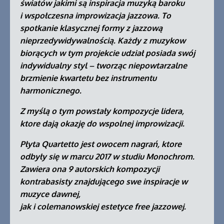
światów jakimi są inspiracja muzyką baroku
i wspołczesna improwizacja jazzowa. To
spotkanie klasycznej formy z jazzową
nieprzedywidywalnością. Każdy z muzykow
biorących w tym projekcie udział posiada swój
indywidualny styl – tworząc niepowtarzalne
brzmienie kwartetu bez instrumentu
harmonicznego.
Z myślą o tym powstały kompozycje lidera,
ktore dają okazję do wspolnej improwizacji.
Płyta Quartetto jest owocem nagrań, ktore
odbyły się w marcu 2017 w studiu Monochrom.
Zawiera ona 9 autorskich kompozycji
kontrabasisty znajdującego swe inspiracje w
muzyce dawnej,
jak i colemanowskiej estetyce free jazzowej.