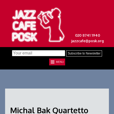
020 8741 1940
jazzcafe@posk.org
MENU
Michal Bak Quartetto